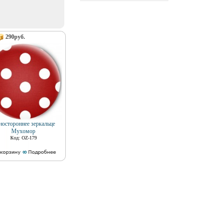
290руб.
остороннее зеркальце
Мухомор
Код: OZ-179