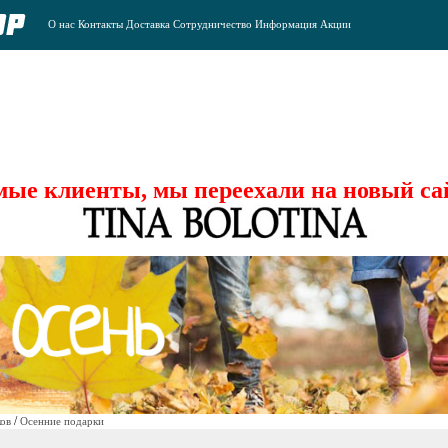
О нас
Контакты
Доставка
Сотрудничество
Информация
Акции
ые клиенты, мы переехали на новый са
/
ов
Осенние подарки