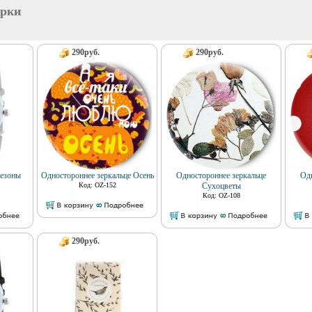
арки
290руб.
290руб.
Сезоны
Одностороннее зеркальце Осень
Одностороннее зеркальце
Одн
Код: OZ-152
Сухоцветы
Код: OZ-108
290руб.