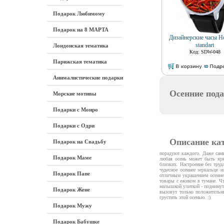
Подарок Любимому
Подарок на 8 МАРТА
Дизайнерские часы Ho
standart
Лондонская тематика
Код: SDW-048
Парижская тематика
Анималистические подарки
Осенние под
Морские мотивы
Подарки с Монро
Подарки с Одри
Описание ка
Подарок на Свадьбу
порадуют каждого. Даже сам
Подарок Маме
любая осень может быть ярк
близких. Настроение без труд
чудесное осеннее зеркальце 
Подарок Папе
отличным украшением осеннег
товары с ежиком в тумане. Чт
малышкой улиткой - поднимут
Подарок Жене
вызовут только положительн
грустить этой осенью. :)
Подарок Мужу
Подарок Бабушке