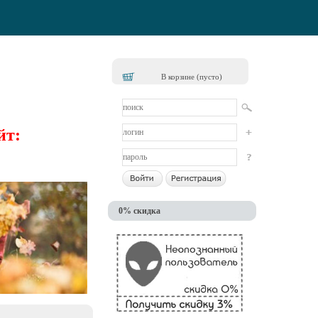
В корзине (пусто)
йт:
0% скидка