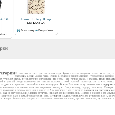
t Chili
Блокнот В Лесу: Птица
Код: KANZ-026
арки
тегории
Несомненно, осень - чудесное время года. Кроме красоты природы, осень так же радует
праздник осени
можно легко купить в нашем интернет-магазине. Атмосферные подарки с
ых угрюмых натур, пессимистично считающих, что осень - это только дождь и слякоть. Наши
подарк
ой и уютной. Когда становится все меньше солнечных дней, каждый может сделать ее чуть теплее 
а создается из приятных мелочей и ярких аксессуаров. В этом Вам легко могут помочь наши
подарки н
или визитница с осенними листьями непременно порадуют Вашу коллегу, подругу или маму. Стикеры в
о праздника в детском саду или в школе на 1-ое сентября. Самые лучшие
подарки на праздник осе
о, как не этот любимый с детства мультик, навевает осеннее настроение? Товары с ежиком и его друзь
 настроение даже в самый безрадостный день.
Подарки на день осени
друзьям, родственникам и, конечн
ые эмоции. Множество товаров с красочными осенними листьями, яркими зонтиками, сухоцветами и