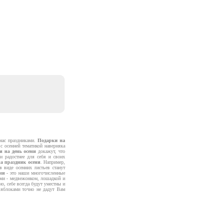
 нас праздниками.
Подарки на
 осенней тематикой наверняка
и на день осени
докажут, что
и радостнее для себя и своих
а праздник осени
. Например,
 виде осенних листьев станут
ни
- это наши многочисленные
ями - медвежонком, лошадкой и
о, себе всегда будут уместны и
 яблоками точно не дадут Вам