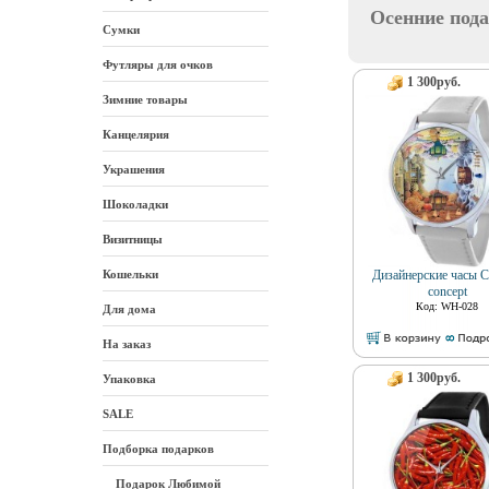
Осенние под
Сумки
Футляры для очков
1 300руб.
Зимние товары
Канцелярия
Украшения
Шоколадки
Визитницы
Кошельки
Дизайнерские часы 
concept
Код: WH-028
Для дома
На заказ
1 300руб.
Упаковка
SALE
Подборка подарков
Подарок Любимой