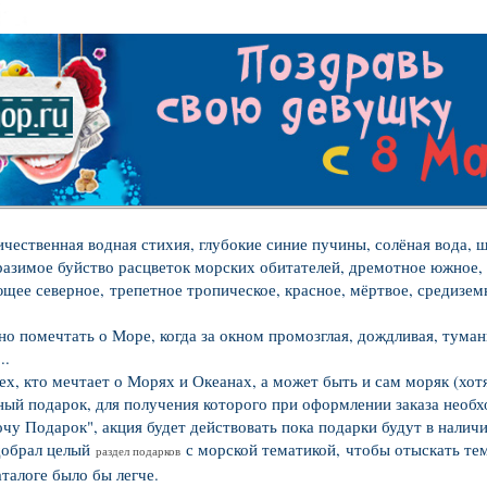
чественная водная стихия, глубокие синие пучины, солёная вода,
бразимое буйство расцветок морских обитателей, дремотное южное,
щее северное,
трепетное тропическое, красное, мёртвое, средизем
о помечтать о Море, когда за окном промозглая, дождливая, туман
..
 тех, кто мечтает о Морях и Океанах, а может быть и сам моряк (хот
ный подарок, для получения которого при оформлении заказа необ
очу Подарок", акция будет действовать пока подарки будут в налич
добрал целый
с морской тематикой, чтобы отыскать те
раздел подарков
талоге было бы легче.