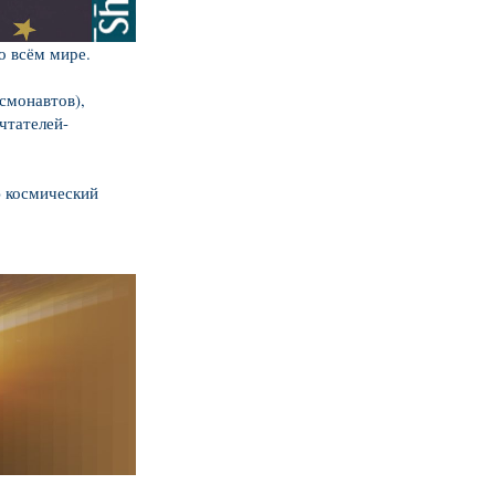
о всём мире.
монавтов),
чтателей-
) космический