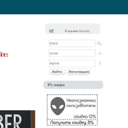
В корзине (пусто)
йт:
0% скидка