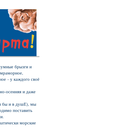
 шумные брызги и
 мраморное,
ное
- у каждого своё
но-осенняя и даже
я бы и в душЕ), мы
ходимо поставить
ии.
матически морские