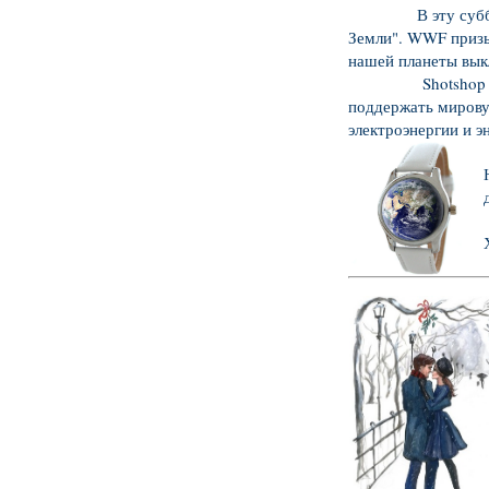
В эту субботу, 2
Земли". WWF призы
нашей планеты выкл
Shotshop поддер
поддержать мировую
электроэнергии и э