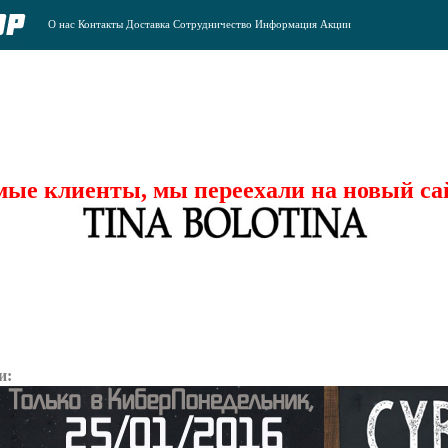
О нас
Контакты
Доставка
Сотрудничество
Информация
Акции
ые клиенты, мы переехали на новый са
и: