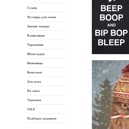
Сумки
Футляры для очков
Зимние товары
Канцелярия
Украшения
Шоколадки
Визитницы
Кошельки
Для дома
На заказ
Упаковка
SALE
Подборка подарков