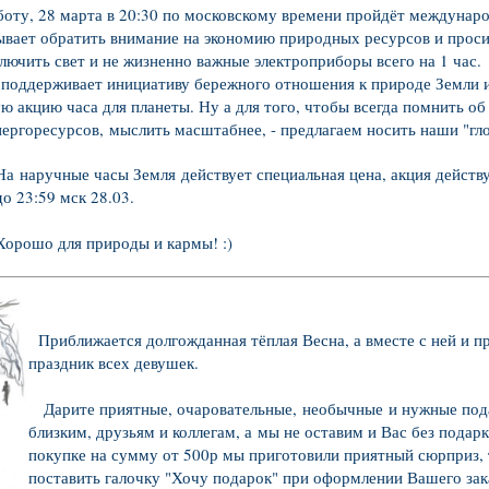
8 марта в 20:30 по московскому времени пройдёт международн
вает обратить внимание на экономию природных ресурсов и проси
ючить свет и не жизненно важные электроприборы всего на 1 час.
живает инициативу бережного отношения к природе Земли и
 акцию часа для планеты. Ну а для того, чтобы всегда помнить об
нергоресурсов,
мыслить масштабнее, - предлагаем носить наши "гл
На наручные часы Земля действует специальная цена, акция д
ейств
до 23:59 мск 28.03.
Хорошо для природы и кармы! :)
Приближается долгожданная тёплая Весна, а вместе с ней и п
праз
дник всех девушек.
Дарите приятные, очаровательные,
необычные
и нужные под
близким, друзьям и коллегам, а
мы не оставим и Вас без подарк
покупке на сумму от 500р мы приготовили приятный сюрприз, т
поставить галочку "Хочу подарок" при оформлении Вашего зак