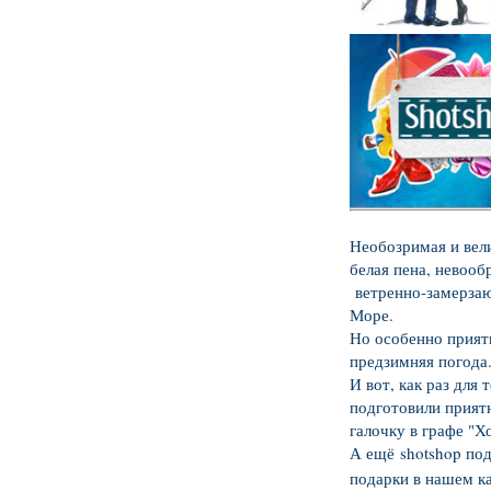
Необозримая и вели
белая пена, невоо
ветренно-замерзаю
Море
.
Но особенно приятн
предзимняя погода.
И вот, как раз для
подготовили прият
галочку в графе "Х
А ещё
shotshop по
подарки в нашем ка