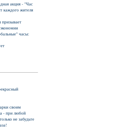
ая акция - "Час
т каждого жителя
 призывает
 экономии
обальные" часы:
ует
рекрасный
арки своим
а - п
ри любой
олько не забудьте
аза!