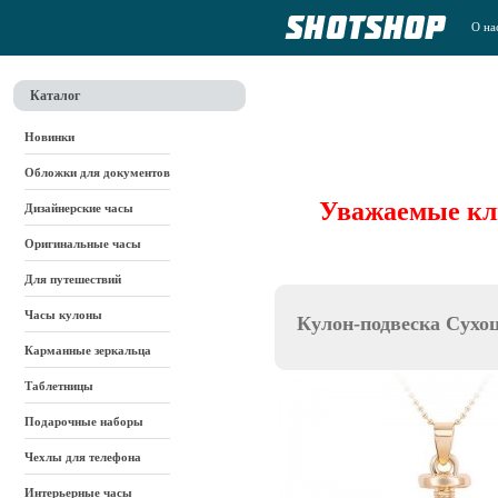
О на
Каталог
Новинки
Обложки для документов
Уважаемые кли
Дизайнерские часы
Оригинальные часы
Для путешествий
Часы кулоны
Кулон-подвеска Сухо
Карманные зеркальца
Таблетницы
Подарочные наборы
Чехлы для телефона
Интерьерные часы