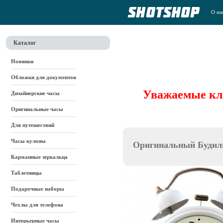
О на
Каталог
Новинки
Обложки для документов
Уважаемые кли
Дизайнерские часы
Оригинальные часы
Для путешествий
Часы кулоны
Оригинальный Будиль
Карманные зеркальца
Таблетницы
Подарочные наборы
Чехлы для телефона
Интерьерные часы