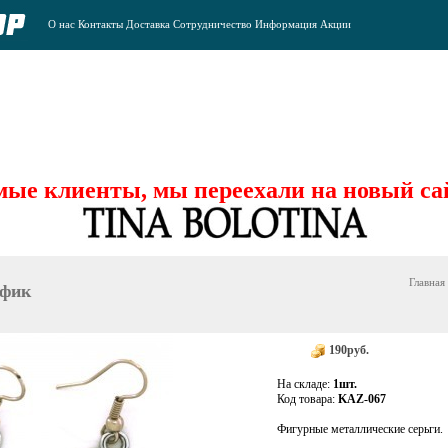
О нас
Контакты
Доставка
Сотрудничество
Информация
Акции
ые клиенты, мы переехали на новый са
Главная
рфик
190руб.
На складе:
1шт.
Код товара:
KAZ-067
Фигурные металлические серьги.