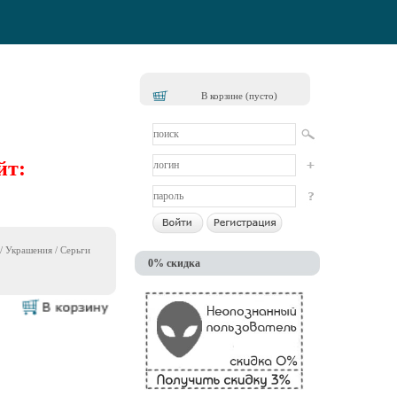
В корзине (пусто)
йт:
/
Украшения
/
Серьги
0% скидка