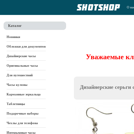
О на
Каталог
Новинки
Обложки для документов
Уважаемые кли
Дизайнерские часы
Оригинальные часы
Для путешествий
Часы кулоны
Дизайнерские серьги 
Карманные зеркальца
Таблетницы
Подарочные наборы
Чехлы для телефона
Интерьерные часы