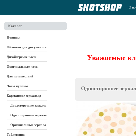
О на
Каталог
Новинки
Обложки для документов
Уважаемые кли
Дизайнерские часы
Оригинальные часы
Для путешествий
Часы кулоны
Одностороннее зерка
Карманные зеркальца
Двухсторонние зеркала
Односторонние зеркала
Оригинальные зеркала
Таблетницы