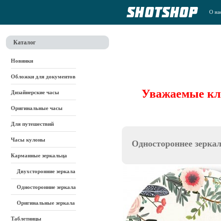
О на
Каталог
Новинки
Обложки для документов
Уважаемые кли
Дизайнерские часы
Оригинальные часы
Для путешествий
Часы кулоны
Одностороннее зерка
Карманные зеркальца
Двухсторонние зеркала
Односторонние зеркала
Оригинальные зеркала
Таблетницы