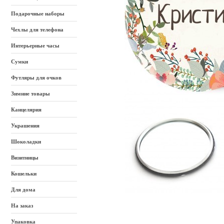
Подарочные наборы
Чехлы для телефона
Интерьерные часы
Сумки
Футляры для очков
Зимние товары
Канцелярия
Украшения
Шоколадки
Визитницы
Кошельки
Для дома
На заказ
Упаковка