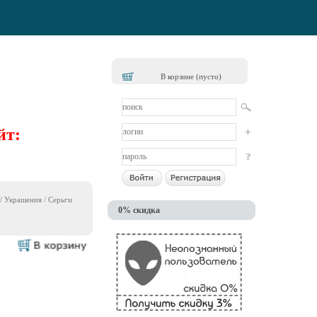
В корзине (пусто)
йт:
/
Украшения
/
Серьги
0% скидка