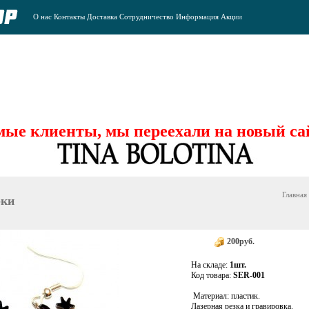
О нас
Контакты
Доставка
Сотрудничество
Информация
Акции
ые клиенты, мы переехали на новый са
Главная
рки
200руб.
На складе:
1шт.
Код товара:
SER-001
Материал: пластик.
Лазерная резка и гравировка.